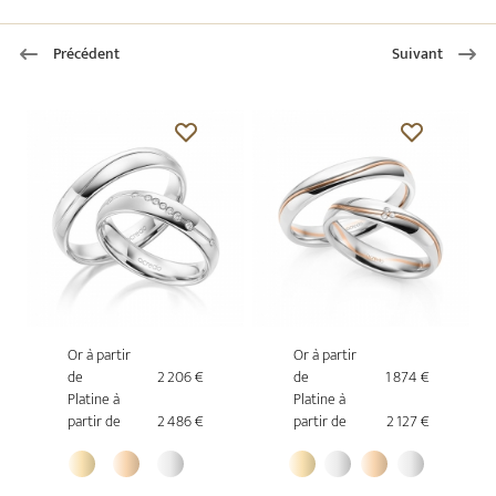
Précédent
Suivant
Or à partir
Or à partir
de
2 206 €
de
1 874 €
Platine à
Platine à
partir de
2 486 €
partir de
2 127 €